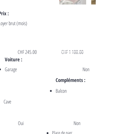
Prix :
Loyer brut (mois)
CHF 245.00
CHF 1 100.00
Voiture :
Garage
Non
Compléments :
Balcon
Cave
Oui
Non
Place de parc