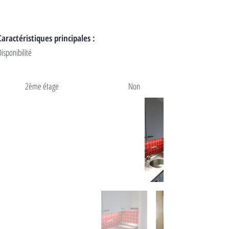
Caractéristiques principales :
Disponibilité
2ème étage
Non