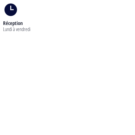
Réception
Lundi à vendredi
08h00 - 12h00
13h30 - 17h00
Gérance
032 724 40 88
Lundi à vendredi
09h30 - 12h00
14h00 - 16h00
Mail